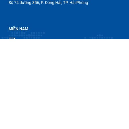
Số 74 đường 356, P. Đông Hải, TP. Hải Phòng
MIỀN NAM
BÌNH DƯƠNG
Số 339 Đường ĐX076, P. Chánh Hiệp, TP. Hồ Chí Minh
KHO BÃI
Số 339 Đường DX076, P. Chánh Hiệp, TP. Hồ Chí Minh
Điều khoản - Chính sách
Cam kết chất lượng
Điều khoản sử dụng