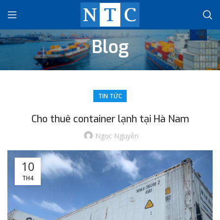
Blog
TIN TỨC
Cho thuê container lạnh tại Hà Nam
Ngọc Nguyễn
10
TH4