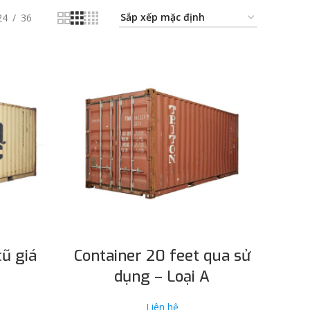
24
36
ĐỌC TIẾP
cũ giá
Container 20 feet qua sử
dụng – Loại A
Liên hệ