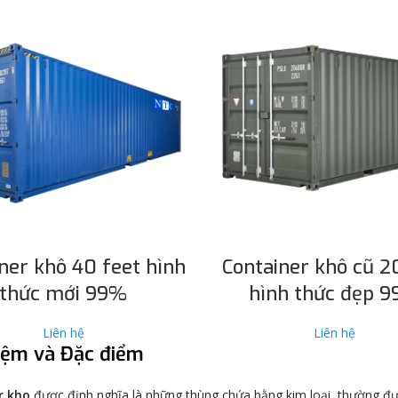
ĐỌC TIẾP
ĐỌC TIẾP
ner khô 40 feet hình
Container khô cũ 2
thức mới 99%
hình thức đẹp 
Liên hệ
Liên hệ
iệm và Đặc điểm
r kho
được định nghĩa là những thùng chứa bằng kim loại, thường đượ