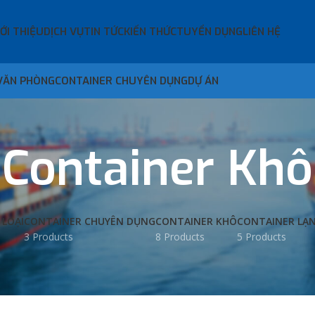
IỚI THIỆU
DỊCH VỤ
TIN TỨC
KIẾN THỨC
TUYỂN DỤNG
LIÊN HỆ
VĂN PHÒNG
CONTAINER CHUYÊN DỤNG
DỰ ÁN
Container Khô
 LOẠI
CONTAINER CHUYÊN DỤNG
CONTAINER KHÔ
CONTAINER LẠ
3 Products
8 Products
5 Products