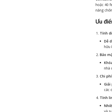
hoặc 40 fe
năng chống
Ưu điể
Tính d
Dễ d
hữu í
Bảo m
Khóa
nhà 
Chi ph
Giải
các 
Tính li
Nhiề
và s