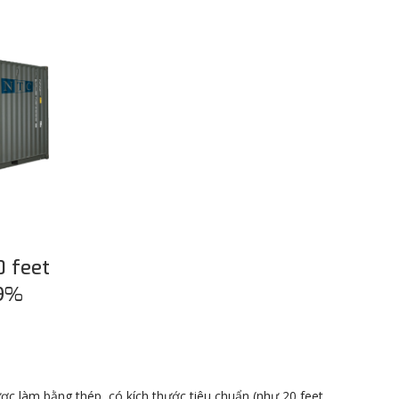
0 feet
99%
c làm bằng thép, có kích thước tiêu chuẩn (như 20 feet