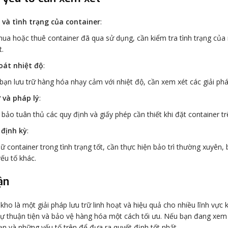
 và tình trạng của container
:
mua hoặc thuê container đã qua sử dụng, cần kiểm tra tình trạng của n
t.
oát nhiệt độ
:
bạn lưu trữ hàng hóa nhạy cảm với nhiệt độ, cần xem xét các giải p
 và pháp lý
:
bảo tuân thủ các quy định và giấy phép cần thiết khi đặt container t
 định kỳ
:
iữ container trong tình trạng tốt, cần thực hiện bảo trì thường xuyê
ếu tố khác.
ận
kho là một giải pháp lưu trữ linh hoạt và hiệu quả cho nhiều lĩnh vực 
sự thuận tiện và bảo vệ hàng hóa một cách tối ưu. Nếu bạn đang xem 
n và những yếu tố trên để đưa ra quyết định tốt nhất.