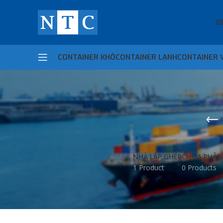
G
CONTAINER KHÔ
CONTAINER LẠNH
CONTAINER 
NHÀ LẮP GHÉP
CHƯA PHÂN
1 Product
0 Products