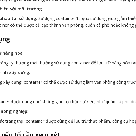
hiện với môi trường
:
 pháp tái sử dụng
: Sử dụng container đã qua sử dụng giúp giảm thiể
ainer có thể được cải tạo thành văn phòng, quán cà phê hoặc không g
ụng
ữ hàng hóa
:
công ty thương mại thường sử dụng container để lưu trữ hàng hóa tạ
rình xây dựng
:
g xây dựng, container có thể được sử dụng làm văn phòng công trường 
n
:
ainer được dùng như không gian tổ chức sự kiện, như quán cà phê di đ
nông nghiệp
:
các trang trại, container được dùng để lưu trữ thực phẩm, công cụ hoặ
yếu tố cần xem xét