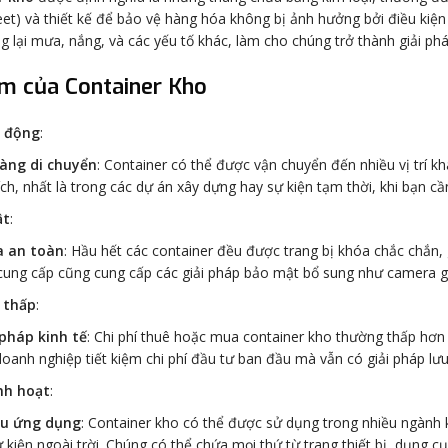
et) và thiết kế để bảo vệ hàng hóa không bị ảnh hưởng bởi điều kiện
 lại mưa, nắng, và các yếu tố khác, làm cho chúng trở thành giải pháp
m của Container Kho
i động
:
àng di chuyển
: Container có thể được vận chuyển đến nhiều vị trí kh
ch, nhất là trong các dự án xây dựng hay sự kiện tạm thời, khi bạn cầ
ật
:
 an toàn
: Hầu hết các container đều được trang bị khóa chắc chắn, 
cung cấp cũng cung cấp các giải pháp bảo mật bổ sung như camera g
í thấp
:
 pháp kinh tế
: Chi phí thuê hoặc mua container kho thường thấp hơn 
doanh nghiệp tiết kiệm chi phí đầu tư ban đầu mà vẫn có giải pháp lưu
nh hoạt
:
u ứng dụng
: Container kho có thể được sử dụng trong nhiều ngành 
ự kiện ngoài trời. Chúng có thể chứa mọi thứ từ trang thiết bị, dụng 