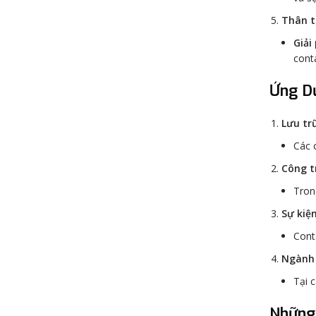
Thân t
Giải
cont
Ứng D
Lưu tr
Các 
Công t
Tron
Sự kiệ
Cont
Ngành 
Tại 
Những 