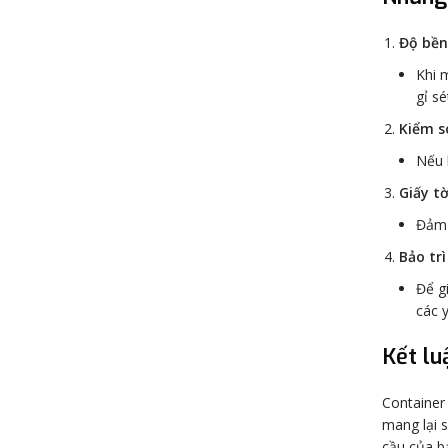
Độ bền
Khi 
gỉ sé
Kiểm s
Nếu 
Giấy tờ
Đảm 
Bảo trì
Để g
các y
Kết lu
Container 
mang lại 
cầu của bạ