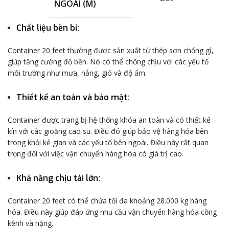
NGOÀI (M)
Chất liệu bền bỉ
:
CHIỀU DÀI BÊN
Container 20 feet thường được sản xuất từ thép sơn chống gỉ,
5.84
TRONG (M)
giúp tăng cường độ bền. Nó có thể chống chịu với các yếu tố
môi trường như mưa, nắng, gió và độ ẩm.
Thiết kế an toàn và bảo mật
:
CHIỀU RỘNG BÊN
2.35
TRONG (M)
Container được trang bị hệ thống khóa an toàn và có thiết kế
kín với các gioăng cao su. Điều đó giúp bảo vệ hàng hóa bên
trong khỏi kẻ gian và các yếu tố bên ngoài. Điều này rất quan
trọng đối với việc vận chuyển hàng hóa có giá trị cao.
CHIỀU CAO BÊN
2.39
TRONG (M)
Khả năng chịu tải lớn
:
Container 20 feet có thể chứa tối đa khoảng 28.000 kg hàng
CHIỀU RỘNG CỬA
hóa. Điều này giúp đáp ứng nhu cầu vận chuyển hàng hóa cồng
2.34
(M)
kềnh và nặng.