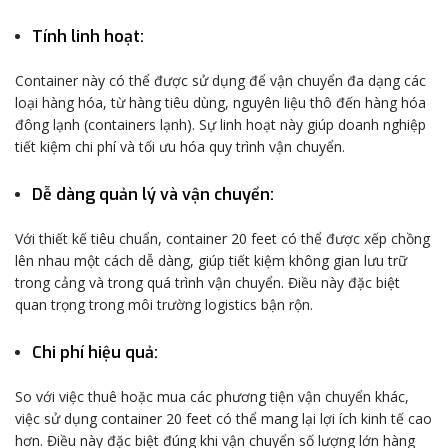
Tính linh hoạt
:
CHIỀU CAO CỬA
Container này có thể được sử dụng để vận chuyển đa dạng các
2.28
(M)
loại hàng hóa, từ hàng tiêu dùng, nguyên liệu thô đến hàng hóa
đông lạnh (containers lạnh). Sự linh hoạt này giúp doanh nghiệp
tiết kiệm chi phí và tối ưu hóa quy trình vận chuyển.
TRỌNG LƯỢNG
2180
Dễ dàng quản lý và vận chuyển
:
(KG)
Với thiết kế tiêu chuẩn, container 20 feet có thể được xếp chồng
lên nhau một cách dễ dàng, giúp tiết kiệm không gian lưu trữ
trong cảng và trong quá trình vận chuyển. Điều này đặc biệt
Ván gỗ
LOẠI SÀN
ép
quan trọng trong môi trường logistics bận rộn.
28mm
Chi phí hiệu quả
:
So với việc thuê hoặc mua các phương tiện vận chuyển khác,
việc sử dụng container 20 feet có thể mang lại lợi ích kinh tế cao
hơn. Điều này đặc biệt đúng khi vận chuyển số lượng lớn hàng