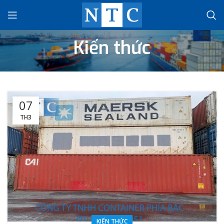
Kiến thức
07
TH3
KIẾN THỨC