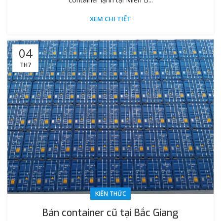
XEM CHI TIẾT
04
TH7
KIẾN THỨC
Bán container cũ tại Bắc Giang