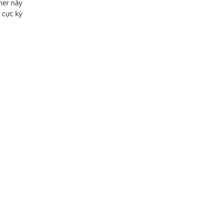
ner này
 cực kỳ