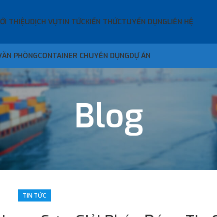
IỚI THIỆU
DỊCH VỤ
TIN TỨC
KIẾN THỨC
TUYỂN DỤNG
LIÊN HỆ
VĂN PHÒNG
CONTAINER CHUYÊN DỤNG
DỰ ÁN
Blog
TIN TỨC