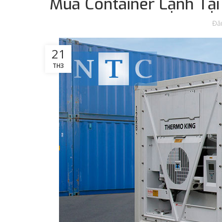
Mua Container Lạnh Tại
Đă
21
TH3