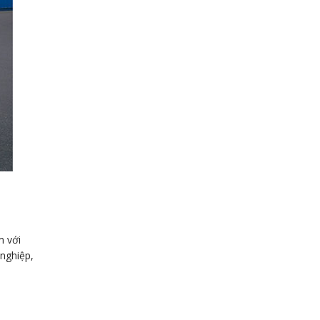
m với
 nghiệp,